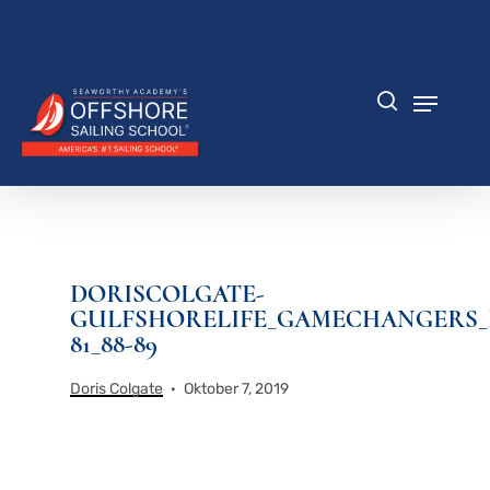
Zum
Hauptinhalt
Menü
springen
schlie
Speisek
Suche
DORISCOLGATE-
GULFSHORELIFE_GAMECHANGERS_
81_88-89
Doris Colgate
Oktober 7, 2019