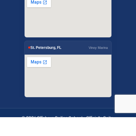
St. Petersburg, FL
Vinoy Marina
© 2026 Offshore Sailing School - Offizielle Seite.
OffshoreSailing.com wird von IUS Digital Solutions
verwaltet.