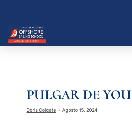
Saltar
al
contenido
principal
PULGAR DE YOUT
Presione enter para buscar o ESC para cerrar
Doris Colgate
Agosto 15, 2024