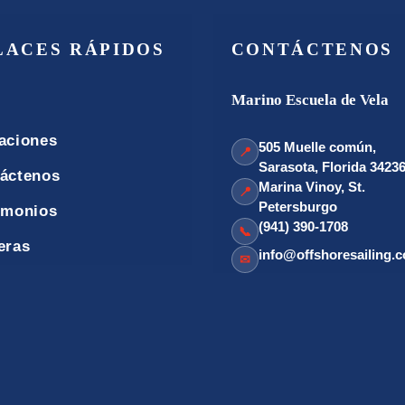
LACES RÁPIDOS
CONTÁCTENOS
Marino Escuela de Vela
aciones
505 Muelle común,
📍
Sarasota, Florida 3423
áctenos
Marina Vinoy, St.
📍
Petersburgo
imonios
(941) 390-1708
📞
eras
info@offshoresailing.
✉