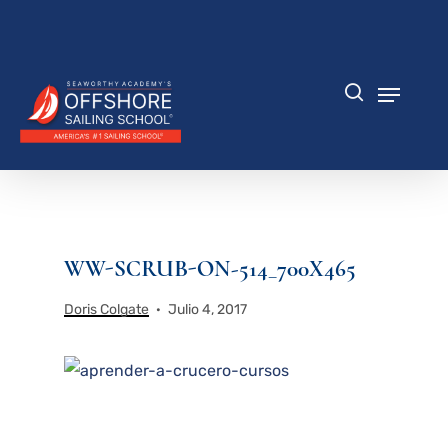
Saltar
al
Cerrar
contenido
menú
principal
Menú
búsqueda
WW-SCRUB-ON-514_700X465
Doris Colgate
Julio 4, 2017