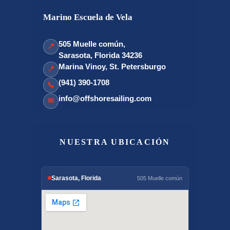
Marino Escuela de Vela
505 Muelle común,
📍
Sarasota, Florida 34236
Marina Vinoy, St. Petersburgo
📍
(941) 390-1708
📞
info@offshoresailing.com
✉
NUESTRA UBICACIÓN
Sarasota, Florida
505 Muelle común