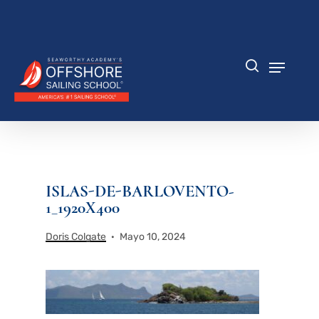
Saltar
al
Cerrar
contenido
menú
principal
Menú
búsqueda
ISLAS-DE-BARLOVENTO-
1_1920X400
Doris Colgate
Mayo 10, 2024