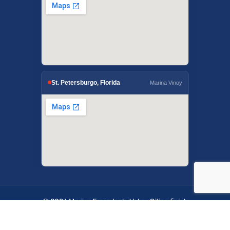
St. Petersburgo, Florida
Marina Vinoy
© 2026 Marino Escuela de Vela - Sitio oficial.
OffshoreSailing.com es administrado por IUS
Digital Solutions.