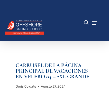
Saltar
al
Cerrar
contenido
menú
principal
Menú
búsqueda
CARRUSEL DE LA PÁGINA
PRINCIPAL DE VACACIONES
EN VELERO 04 – 2XL GRANDE
Doris Colgate
Agosto 27, 2024