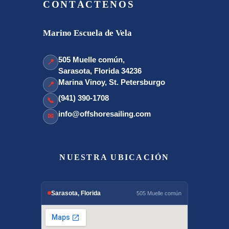
CONTÁCTENOS
Marino Escuela de Vela
505 Muelle común,
📍
Sarasota, Florida 34236
Marina Vinoy, St. Petersburgo
📍
(941) 390-1708
📞
info@offshoresailing.com
✉
NUESTRA UBICACIÓN
Sarasota, Florida
505 Muelle común