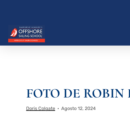
Saltar
al
contenido
principal
Presione enter para buscar o ESC para cerrar
FOTO DE ROBIN
Doris Colgate
Agosto 12, 2024