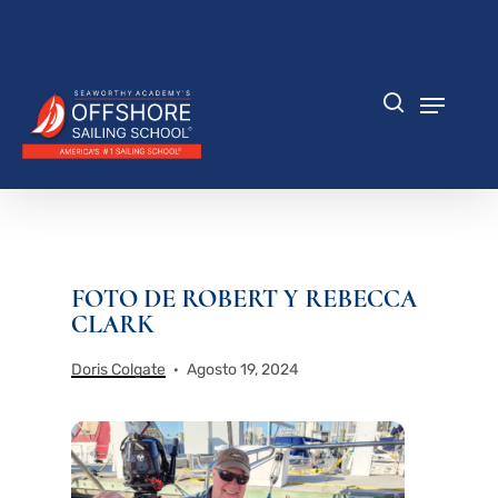
Saltar
al
Cerrar
contenido
menú
principal
Menú
búsqueda
FOTO DE ROBERT Y REBECCA
CLARK
Doris Colgate
Agosto 19, 2024