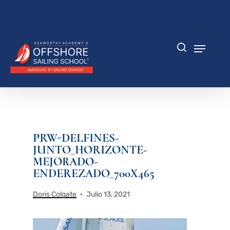
Saltar
al
Cerrar
contenido
menú
principal
Menú
búsqueda
PRW-DELFINES-
JUNTO_HORIZONTE-
MEJORADO-
ENDEREZADO_700X465
Doris Colgate
Julio 13, 2021