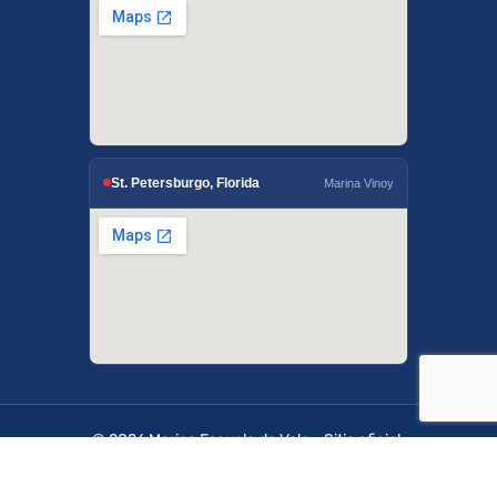
St. Petersburgo, Florida
Marina Vinoy
© 2026 Marino Escuela de Vela - Sitio oficial.
OffshoreSailing.com es administrado por IUS
Digital Solutions.