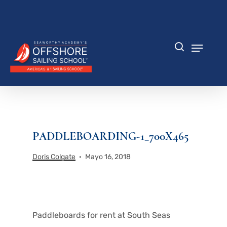
Saltar
al
Cerrar
contenido
menú
principal
Menú
búsqueda
PADDLEBOARDING-1_700X465
Doris Colgate
Mayo 16, 2018
Paddleboards for rent at South Seas