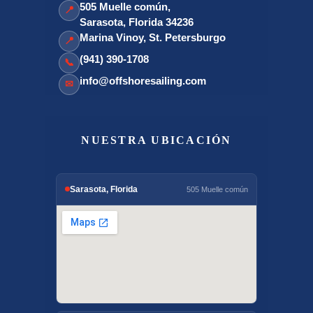
505 Muelle común,
📍
Sarasota, Florida 34236
Marina Vinoy, St. Petersburgo
📍
(941) 390-1708
📞
info@offshoresailing.com
✉
NUESTRA UBICACIÓN
Sarasota, Florida
505 Muelle común