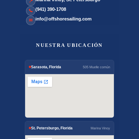
📍
(941) 390-1708
📞
info@offshoresailing.com
✉
NUESTRA UBICACIÓN
Sarasota, Florida
505 Muelle común
St. Petersburgo, Florida
Marina Vinoy