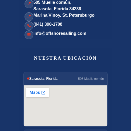
505 Muelle común,
📍
Sarasota, Florida 34236
Marina Vinoy, St. Petersburgo
📍
(941) 390-1708
📞
info@offshoresailing.com
✉
NUESTRA UBICACIÓN
Sarasota, Florida
505 Muelle común