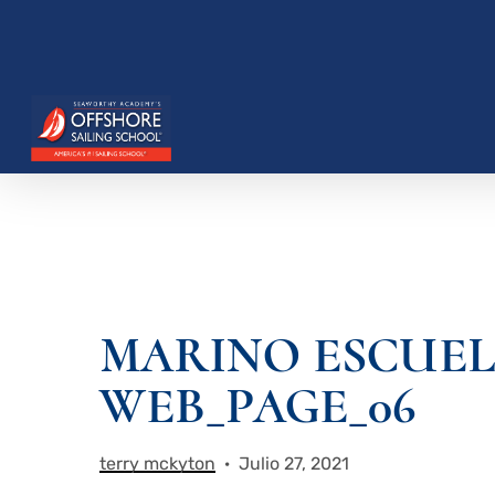
Saltar
al
contenido
principal
MARINO ESCUELA
Presione enter para buscar o ESC para cerrar
WEB_PAGE_06
terry mckyton
Julio 27, 2021