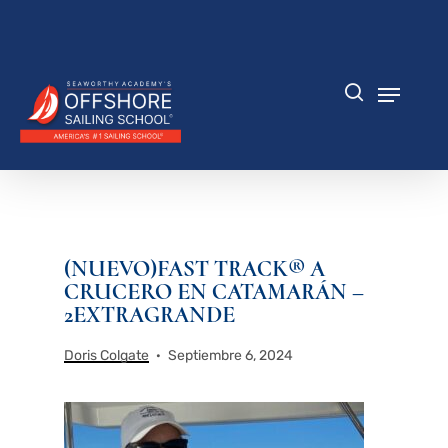
Saltar
al
Cerrar
contenido
menú
principal
Menú
búsqueda
(NUEVO)FAST TRACK® A
CRUCERO EN CATAMARÁN –
2EXTRAGRANDE
Doris Colgate
Septiembre 6, 2024