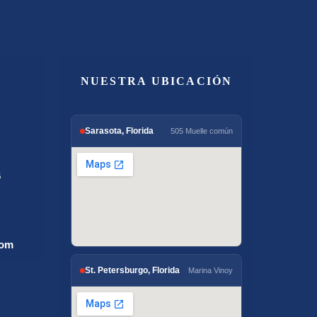
NUESTRA UBICACIÓN
Sarasota, Florida
505 Muelle común
6
com
St. Petersburgo, Florida
Marina Vinoy