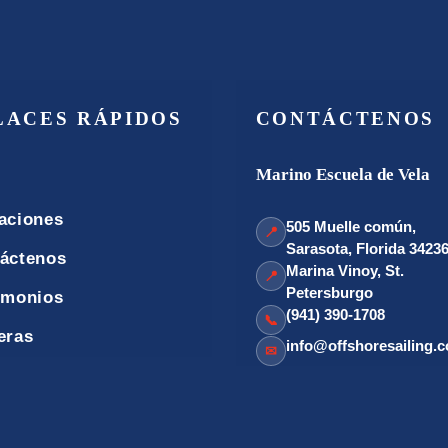
LACES RÁPIDOS
CONTÁCTENOS
Marino Escuela de Vela
aciones
505 Muelle común,
📍
Sarasota, Florida 3423
áctenos
Marina Vinoy, St.
📍
Petersburgo
imonios
(941) 390-1708
📞
eras
info@offshoresailing.
✉