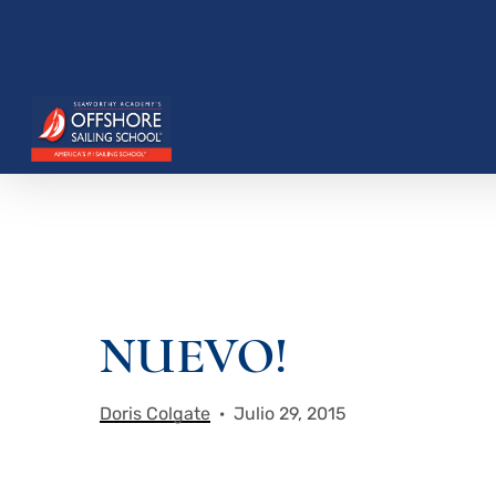
Saltar
al
contenido
principal
NUEVO!
Presione enter para buscar o ESC para cerrar
Doris Colgate
Julio 29, 2015