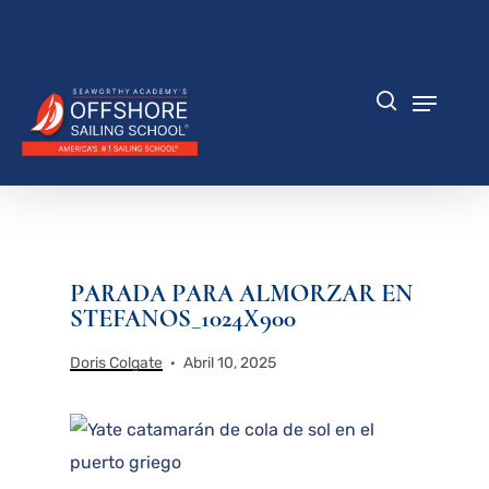
Saltar
al
Cerrar
contenido
menú
principal
Menú
búsqueda
PARADA PARA ALMORZAR EN
STEFANOS_1024X900
Doris Colgate
Abril 10, 2025