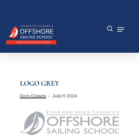
Saltar
al
Cerrar
contenido
menú
principal
Menú
búsqueda
LOGO GREY
Doris Colgate
Julio 9, 2024