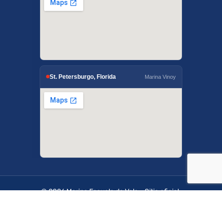
St. Petersburgo, Florida
Marina Vinoy
© 2026 Marino Escuela de Vela - Sitio oficial.
OffshoreSailing.com es administrado por IUS
Digital Solutions.