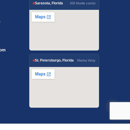
Sarasota, Florida
505 Muelle común
6
com
St. Petersburgo, Florida
Marina Vinoy