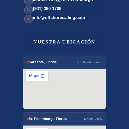
📍
(941) 390-1708
📞
info@offshoresailing.com
✉
NUESTRA UBICACIÓN
Sarasota, Florida
505 Muelle común
St. Petersburgo, Florida
Marina Vinoy