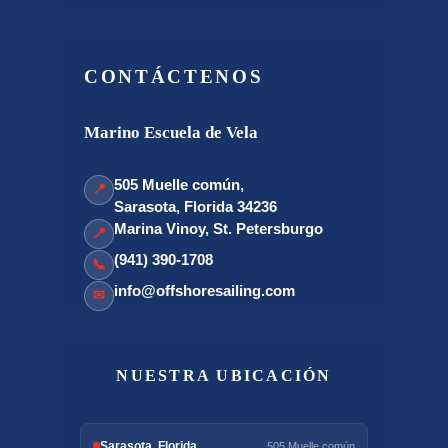
CONTÁCTENOS
Marino Escuela de Vela
505 Muelle común,
📍
Sarasota, Florida 34236
Marina Vinoy, St. Petersburgo
📍
(941) 390-1708
📞
info@offshoresailing.com
✉
NUESTRA UBICACIÓN
Sarasota, Florida
505 Muelle común