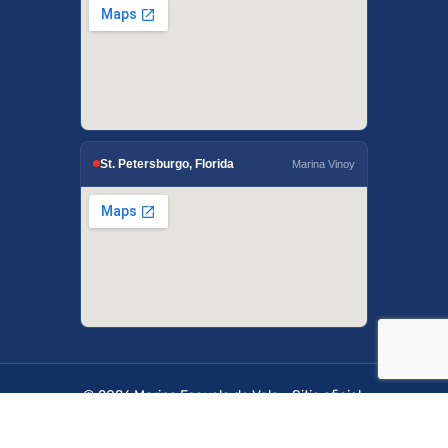
St. Petersburgo, Florida
Marina Vinoy
© 2026 Marino Escuela de Vela - Sitio oficial.
OffshoreSailing.com es administrado por IUS
Digital Solutions.