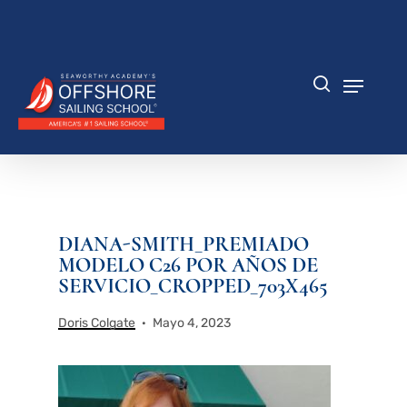
Saltar
al
Cerrar
contenido
menú
principal
Menú
búsqueda
DIANA-SMITH_PREMIADO
MODELO C26 POR AÑOS DE
SERVICIO_CROPPED_703X465
Doris Colgate
Mayo 4, 2023