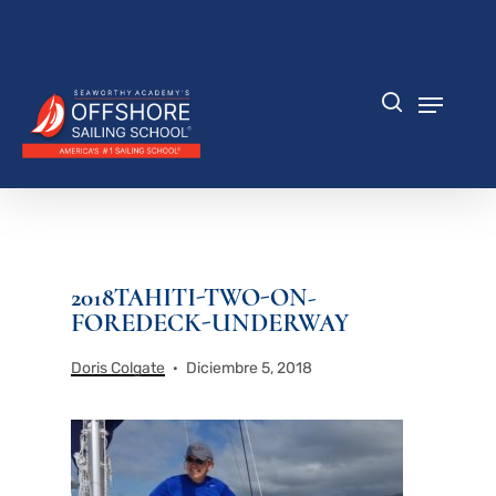
Saltar
al
Cerrar
contenido
menú
principal
Menú
búsqueda
2018
TAHITI-TWO-ON-
FOREDECK-UNDERWAY
Doris Colgate
Diciembre 5, 2018