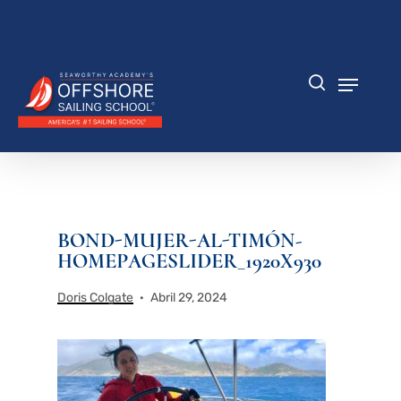
Saltar
al
Cerrar
contenido
menú
principal
Menú
búsqueda
BOND-MUJER-AL-TIMÓN-
HOMEPAGESLIDER_1920X930
Doris Colgate
Abril 29, 2024