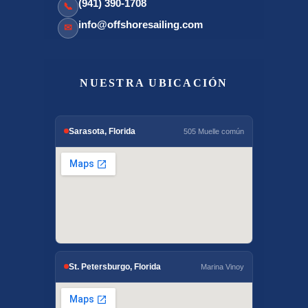
(941) 390-1708
📞
info@offshoresailing.com
✉
NUESTRA UBICACIÓN
Sarasota, Florida
505 Muelle común
St. Petersburgo, Florida
Marina Vinoy