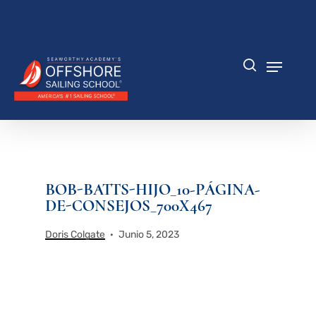
Saltar
al
Cerrar
contenido
menú
principal
Menú
búsqueda
BOB-BATTS-HIJO_10-PÁGINA-
DE-CONSEJOS_700X467
Doris Colgate
Junio 5, 2023