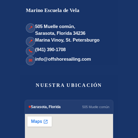
Marino Escuela de Vela
505 Muelle común,
📍
Sarasota, Florida 34236
Marina Vinoy, St. Petersburgo
📍
(941) 390-1708
📞
info@offshoresailing.com
✉
NUESTRA UBICACIÓN
Sarasota, Florida
505 Muelle común