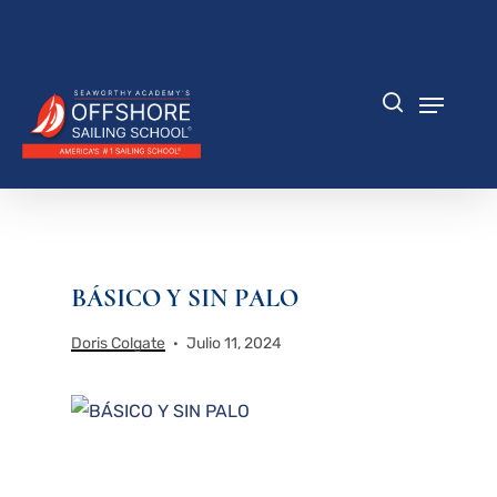
Saltar
al
Cerrar
contenido
menú
principal
Menú
búsqueda
BÁSICO Y SIN PALO
Doris Colgate
Julio 11, 2024