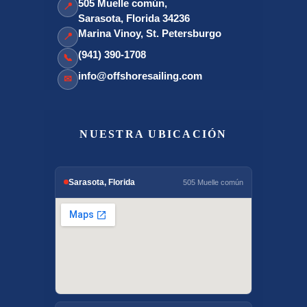
505 Muelle común,
📍
Sarasota, Florida 34236
Marina Vinoy, St. Petersburgo
📍
(941) 390-1708
📞
info@offshoresailing.com
✉
NUESTRA UBICACIÓN
Sarasota, Florida
505 Muelle común