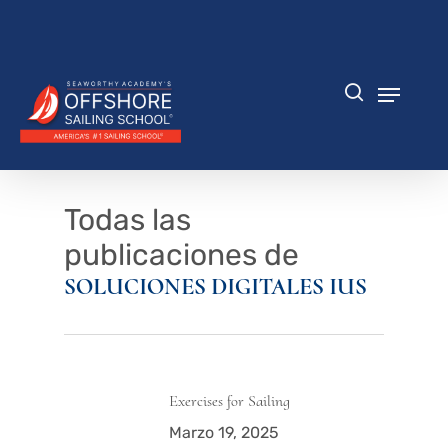
Saltar
al
Cerrar
contenido
menú
principal
Menú
búsqueda
Todas las
publicaciones de
SOLUCIONES DIGITALES IUS
Exercises for Sailing
Marzo 19, 2025