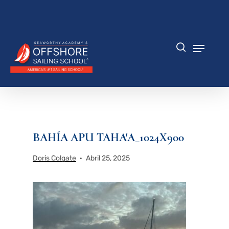
Saltar
al
Cerrar
contenido
menú
principal
Menú
búsqueda
BAHÍA APU TAHA'A_1024X900
Doris Colgate
Abril 25, 2025