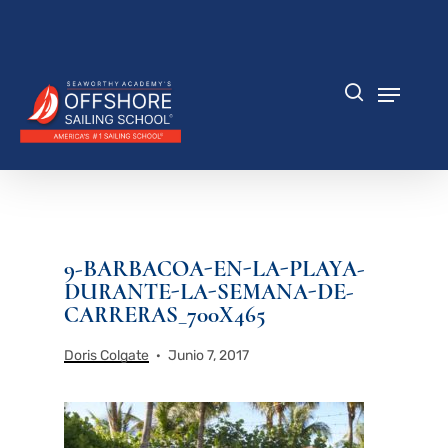
Saltar
al
Cerrar
contenido
menú
principal
Menú
búsqueda
9-BARBACOA-EN-LA-PLAYA-
DURANTE-LA-SEMANA-DE-
CARRERAS_700X465
Doris Colgate
Junio 7, 2017