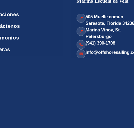
Marino Escuela de Vela
aciones
505 Muelle común,
📍
Sarasota, Florida 3423
áctenos
Marina Vinoy, St.
📍
Petersburgo
imonios
(941) 390-1708
📞
eras
info@offshoresailing.
✉