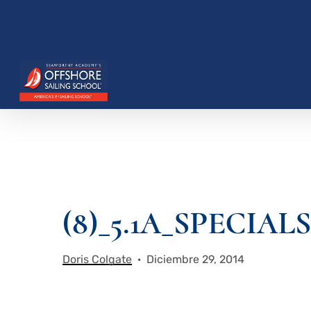
Saltar
al
contenido
principal
Presione enter para buscar o ESC para cerrar
(8)_5.1A_SPECI
Doris Colgate
Diciembre 29, 2014