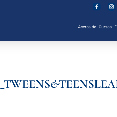
Acerca de
Cursos
F
ALS_TWEENS&TEENSLE