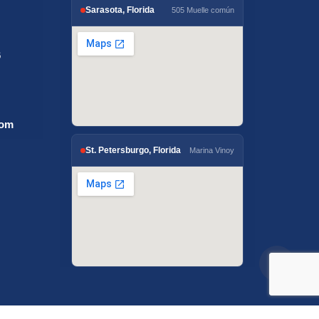
Sarasota, Florida
505 Muelle común
6
com
St. Petersburgo, Florida
Marina Vinoy