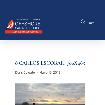
Saltar
al
Cerrar
contenido
menú
principal
Menú
búsqueda
8 CARLOS ESCOBAR_700X465
Doris Colgate
Mayo 15, 2018