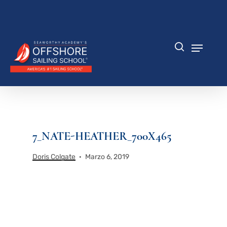
Saltar
al
Cerrar
contenido
menú
principal
Menú
búsqueda
7_NATE-HEATHER_700X465
Doris Colgate
Marzo 6, 2019