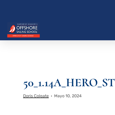
Saltar
al
contenido
principal
Presione enter para buscar o ESC para cerrar
50_1.14A_HERO_
Doris Colgate
Mayo 10, 2024