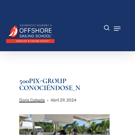
Saltar
al
Cerrar
contenido
menú
principal
Menú
búsqueda
500PIX-GROUP
CONOCIÉNDOSE_N
Doris Colgate
Abril 29, 2024