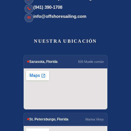
(941) 390-1708
📞
info@offshoresailing.com
✉
NUESTRA UBICACIÓN
Sarasota, Florida
505 Muelle común
St. Petersburgo, Florida
Marina Vinoy