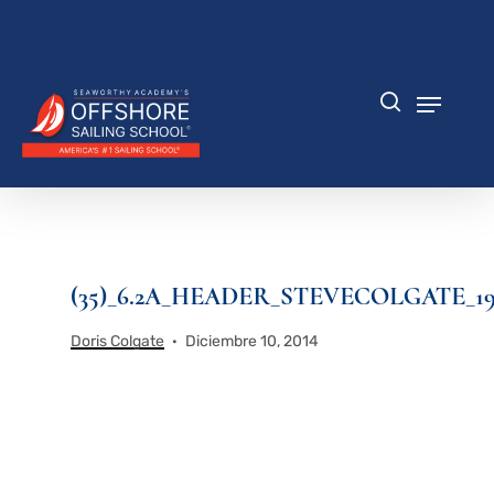
Saltar
al
Cerrar
contenido
menú
principal
Menú
búsqueda
(35)_6.2A_HEADER_STEVECOLGATE_19
Doris Colgate
Diciembre 10, 2014