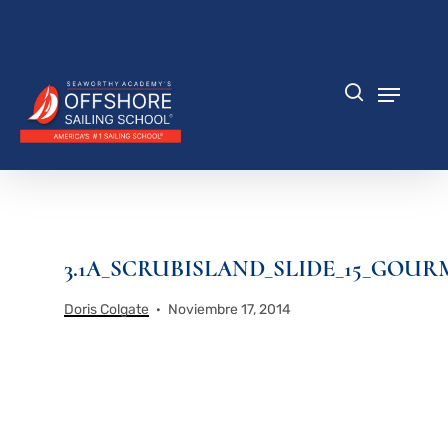
Saltar
al
Cerrar
contenido
menú
principal
Menú
búsqueda
3.1A_SCRUBISLAND_SLIDE_15_GOUR
Doris Colgate
Noviembre 17, 2014