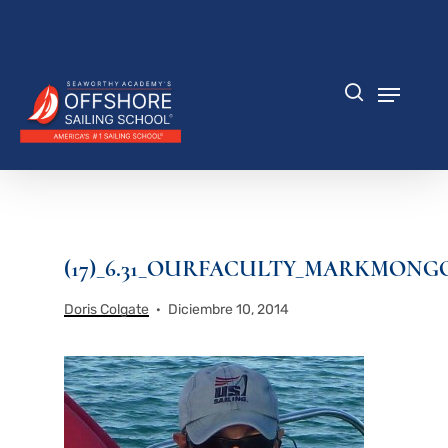
Saltar
al
Cerrar
contenido
menú
principal
Menú
búsqueda
(17)_6.31_OURFACULTY_MARKMONGO
Doris Colgate
Diciembre 10, 2014