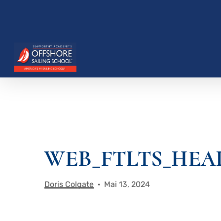
Zum
Hauptinhalt
springen
Drücken Sie die Eingabetaste, um zu suchen, o
WEB_FTLTS_HEA
Doris Colgate
Mai 13, 2024