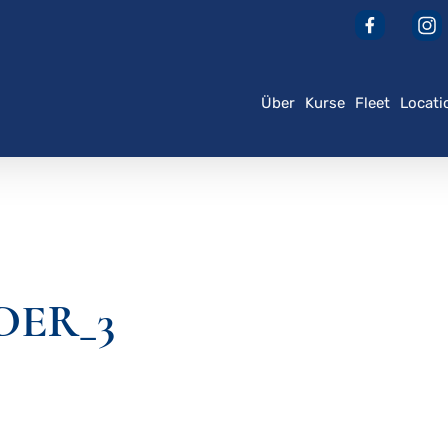
Über
Kurse
Fleet
Locati
der ESC, um zu schließen
DER_3