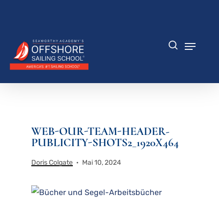
Zum
Hauptinhalt
Menü
springen
schlie
Speisek
Suche
WEB-OUR-TEAM-HEADER-
PUBLICITY-SHOTS2_1920X464
Doris Colgate
Mai 10, 2024