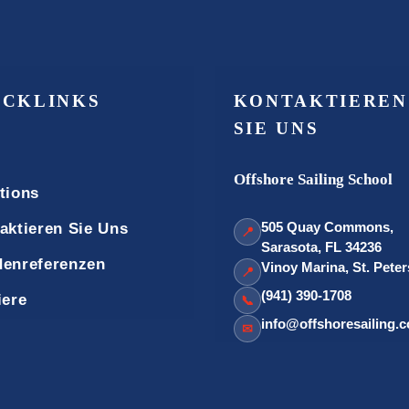
ICKLINKS
KONTAKTIEREN
SIE UNS
Offshore Sailing School
tions
505 Quay Commons,
aktieren Sie Uns
📍
Sarasota, FL 34236
enreferenzen
Vinoy Marina, St. Pete
📍
(941) 390-1708
iere
📞
info@offshoresailing.
✉