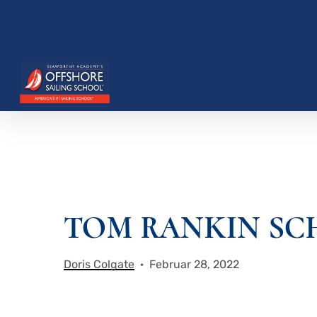
Zum
Hauptinhalt
springen
TOM RANKIN SC
Drücken Sie die Eingabetaste, um zu suchen, o
Doris Colgate
Februar 28, 2022