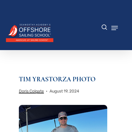
Zum
Hauptinhalt
Menü
springen
schlie
Speisek
Suche
TIM YRASTORZA PHOTO
Doris Colgate
August 19, 2024