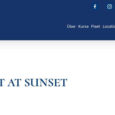
Über
Kurse
Fleet
Locati
der ESC, um zu schließen
T AT SUNSET