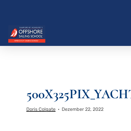
Zum
Hauptinhalt
springen
Drücken Sie die Eingabetaste, um zu suchen, o
500
X325PIX_YACH
Doris Colgate
Dezember 22, 2022