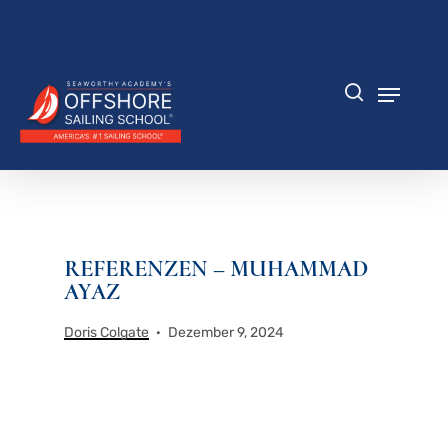
Zum
Hauptinhalt
Menü
springen
schlie
Speisek
Suche
REFERENZEN –
MUHAMMAD
AYAZ
Doris Colgate
Dezember 9, 2024