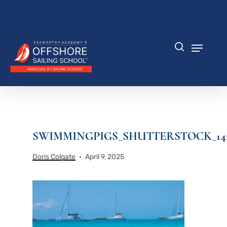
Zum
Hauptinhalt
Menü
springen
schlie
Speisek
Suche
SWIMMINGPIGS_SHUTTERSTOCK_14226
Doris Colgate
April 9, 2025