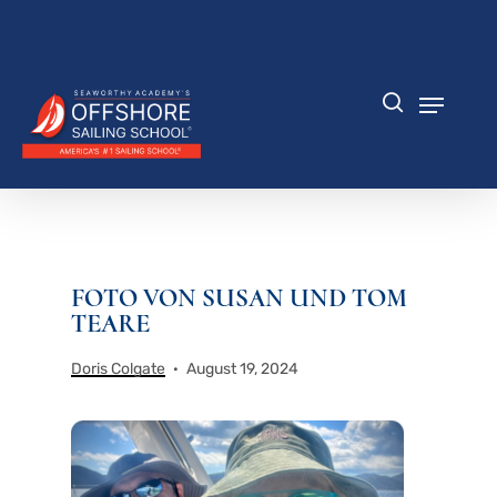
Zum
Hauptinhalt
Menü
springen
schlie
Speisek
Suche
FOTO VON SUSAN UND TOM
TEARE
Doris Colgate
August 19, 2024