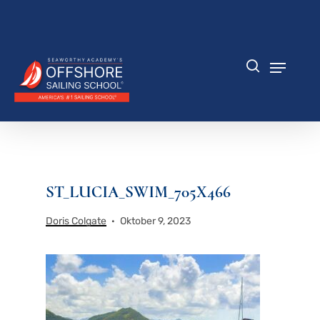
Zum
Hauptinhalt
Menü
springen
schlie
Speisek
Suche
ST_LUCIA_SWIM_705X466
Doris Colgate
Oktober 9, 2023