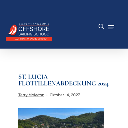
Zum
Hauptinhalt
Menü
springen
schlie
Speisek
Suche
ST. LUCIA
FLOTTILLENABDECKUNG 2024
Terry McKyton
Oktober 14, 2023