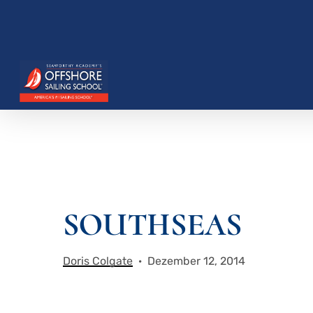
Zum
Hauptinhalt
springen
SOUTHSEAS
Drücken Sie die Eingabetaste, um zu suchen, o
Doris Colgate
Dezember 12, 2014