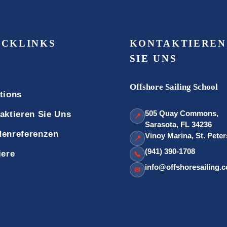
ICKLINKS
KONTAKTIEREN
SIE UNS
Offshore Sailing School
tions
505 Quay Commons,
aktieren Sie Uns
📍
Sarasota, FL 34236
enreferenzen
Vinoy Marina, St. Pete
📍
(941) 390-1708
iere
📞
info@offshoresailing.
✉