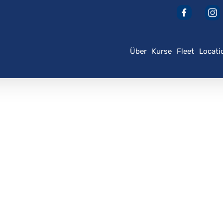
Über
Kurse
Fleet
Locati
der ESC, um zu schließen