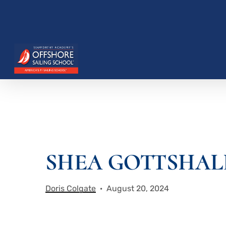
Zum
Hauptinhalt
springen
SHEA GOTTSHAL
Drücken Sie die Eingabetaste, um zu suchen, o
Doris Colgate
August 20, 2024