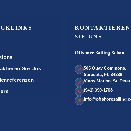
ICKLINKS
KONTAKTIEREN
SIE UNS
Offshore Sailing School
tions
505 Quay Commons,
aktieren Sie Uns
📍
Sarasota, FL 34236
enreferenzen
Vinoy Marina, St. Pete
📍
(941) 390-1708
iere
📞
info@offshoresailing.
✉