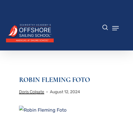
Zum
Hauptinhalt
Menü
springen
schlie
Speisek
Suche
ROBIN FLEMING FOTO
Doris Colgate
August 12, 2024